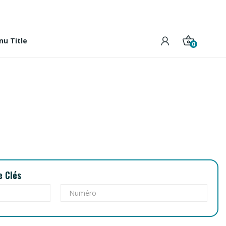
u Title
0
e Clés