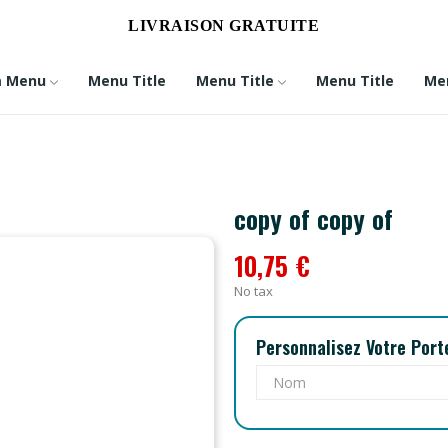
⚽
LIVRAISON GRATUITE
⚽
m Menu
Menu Title
Menu Title
Menu Title
Men
copy of copy of
10,75 €
No tax
Personnalisez Votre Port