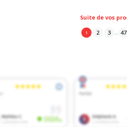
2
3
47
1
…