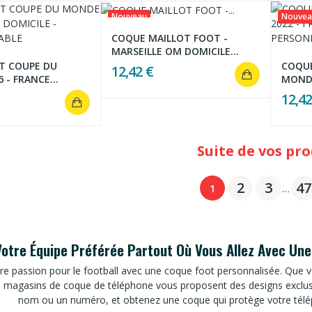
Nouveau
Nouvea
COQUE MAILLOT FOOT -
MARSEILLE OM DOMICILE...
T COUPE DU
COQUE
12,42 €
- FRANCE...
MONDE
12,42
2
3
47
1
…
otre Équipe Préférée Partout Où Vous Allez Avec Un
re passion pour le football avec une coque foot personnalisée. Que v
s magasins de coque de téléphone vous proposent des designs exclusi
nom ou un numéro, et obtenez une coque qui protège votre télép