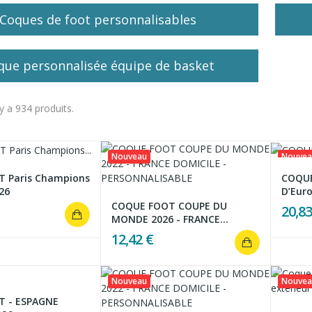
Coques de foot personnalisables
que personnalisée équipe de basket
 y a 934 produits.
Nouveau
Nouvea
 Paris Champions
COQUE
26
D’Eur
COQUE FOOT COUPE DU
20,83
MONDE 2026 - FRANCE...
12,42 €
Nouveau
Nouvea
 - ESPAGNE