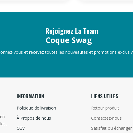
Rejoignez La Team
Coque Swag
onnez-vous et recevez toutes les nouveautés et promotions exclusiv
INFORMATION
LIENS UTILES
Politique de livraison
Retour produit
 en
À Propos de nous
Contactez-nous
les,
CGV
Satisfait ou échanger